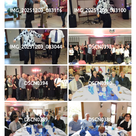
IMG_20251203_083116
IMG_20251203_083100
IMG_20251203_083044
DSCN0395
DSCN0394
DSCN0390
DSCN0389
DSCN0388