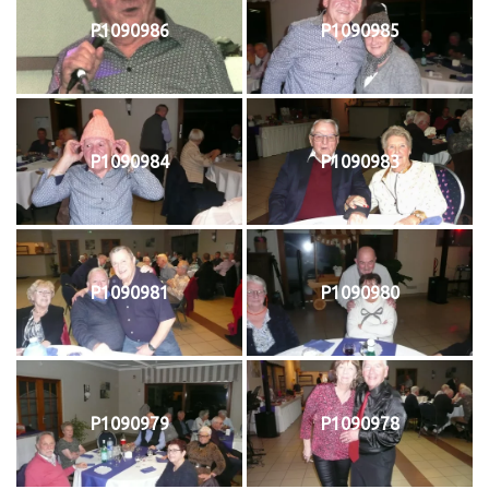
P1090986
P1090985
P1090984
P1090983
P1090981
P1090980
P1090979
P1090978