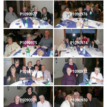
P1090977
P1090976
P1090975
P1090974
P1090973
P1090972
P1090971
P1090970