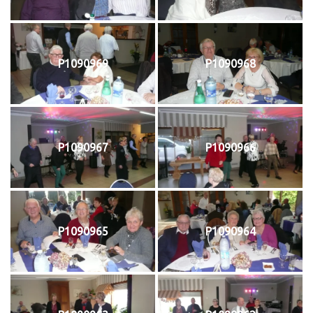
P1090969
P1090968
P1090967
P1090966
P1090965
P1090964