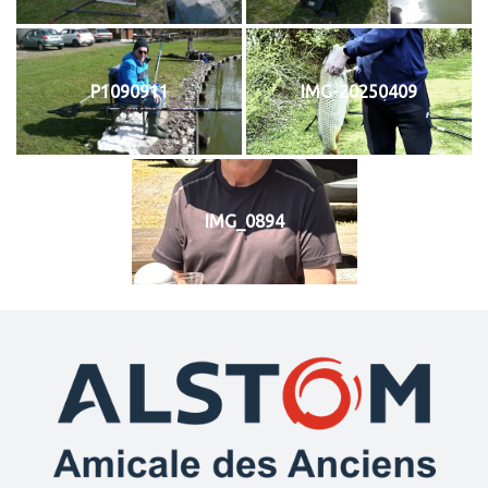
P1090911
IMG-20250409
IMG_0894