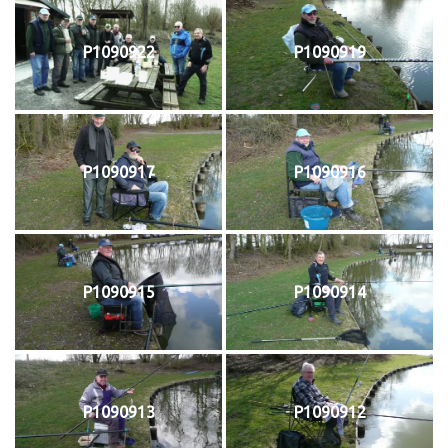
P1090922
P1090919
P1090917
P1090916
P1090915
P1090914
P1090913
P1090912